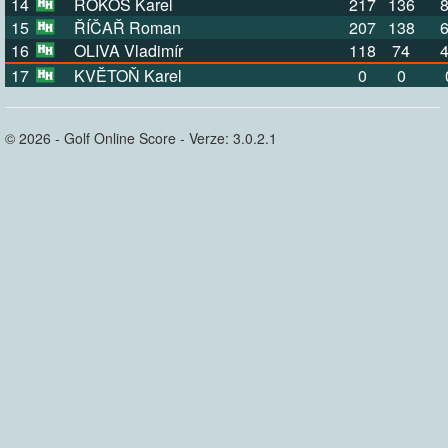
14
ROKOS Karel
217
136
15
ŘÍČAŘ Roman
207
138
16
OLIVA Vladimír
118
74
17
KVĚTOŇ Karel
0
0
© 2026 - Golf Online Score - Verze: 3.0.2.1