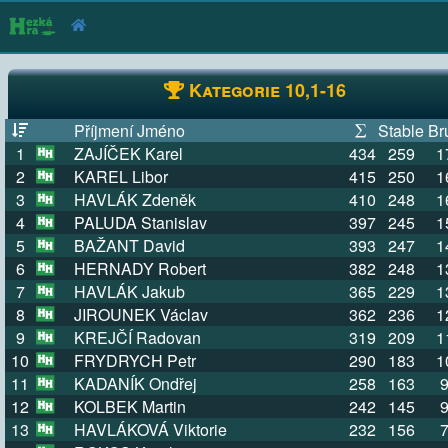
Kategorie 10,1-16
Příjmení Jméno
Stable
Br
1
ZAJÍČEK Karel
434
259
1
2
KAREL Libor
415
250
1
3
HAVLÁK Zdeněk
410
248
1
4
PALUDA Stanislav
397
245
1
5
BAŽANT David
393
247
1
6
HERNADY Robert
382
248
1
7
HAVLÁK Jakub
365
229
1
8
JIROUNEK Václav
362
236
1
9
KREJČÍ Radovan
319
209
1
10
FRYDRYCH Petr
290
183
1
11
KADANÍK Ondřej
258
163
12
KOLBEK Martin
242
145
13
HAVLÁKOVÁ Viktorie
232
156